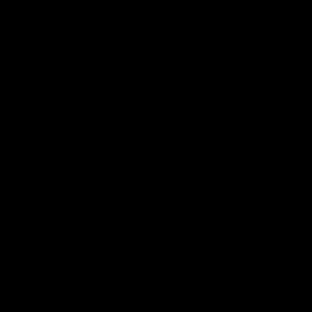
。该公司是一家全球性的化工公司，为全球客户提供创新的产品、