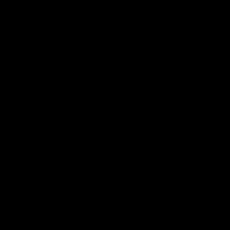
什兰集团在世界140多个国家进行销售和生产，2005年的销售和营业